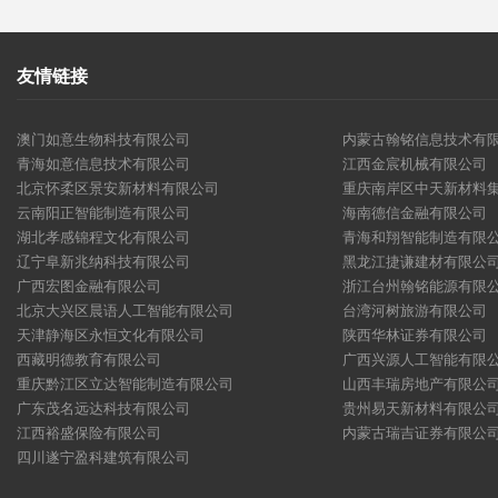
友情链接
澳门如意生物科技有限公司
内蒙古翰铭信息技术有
青海如意信息技术有限公司
江西金宸机械有限公司
北京怀柔区景安新材料有限公司
重庆南岸区中天新材料
云南阳正智能制造有限公司
海南德信金融有限公司
湖北孝感锦程文化有限公司
青海和翔智能制造有限
辽宁阜新兆纳科技有限公司
黑龙江捷谦建材有限公
广西宏图金融有限公司
浙江台州翰铭能源有限
北京大兴区晨语人工智能有限公司
台湾河树旅游有限公司
天津静海区永恒文化有限公司
陕西华林证券有限公司
西藏明德教育有限公司
广西兴源人工智能有限
重庆黔江区立达智能制造有限公司
山西丰瑞房地产有限公
广东茂名远达科技有限公司
贵州易天新材料有限公
江西裕盛保险有限公司
内蒙古瑞吉证券有限公
四川遂宁盈科建筑有限公司